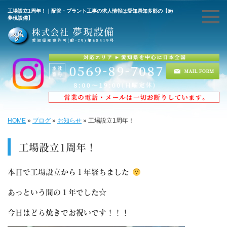
工場設立1周年！｜配管・プラント工事の求人情報は愛知県知多郡の【㈱
夢現設備】
HOME
»
ブログ
»
お知らせ
»
工場設立1周年！
工場設立1周年！
本日で工場設立から１年経ちました
あっという間の１年でした☆
今日はどら焼きでお祝いです！！！