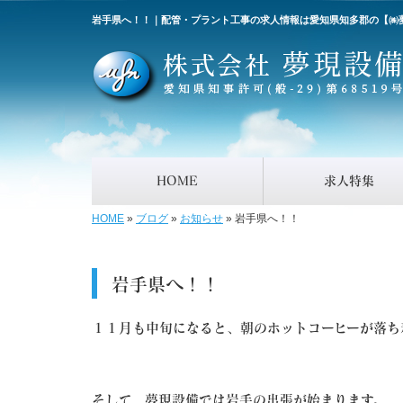
岩手県へ！！｜配管・プラント工事の求人情報は愛知県知多郡の【㈱
HOME
求人特集
HOME
»
ブログ
»
お知らせ
»
岩手県へ！！
岩手県へ！！
１１月も中旬になると、朝のホットコーヒーが落
そして、夢現設備では岩手の出張が始まります。