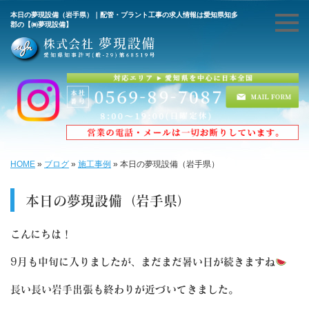
本日の夢現設備（岩手県）｜配管・プラント工事の求人情報は愛知県知多
郡の【㈱夢現設備】
HOME
»
ブログ
»
施工事例
»
本日の夢現設備（岩手県）
本日の夢現設備（岩手県）
こんにちは！
9月も中旬に入りましたが、まだまだ暑い日が続きますね
長い長い岩手出張も終わりが近づいてきました。