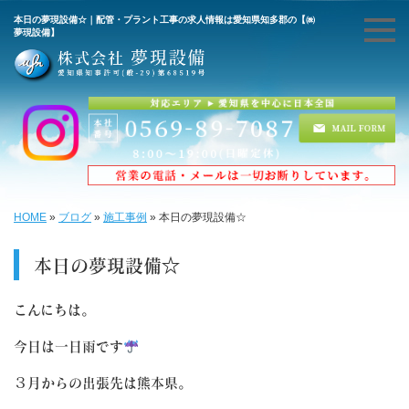
本日の夢現設備☆｜配管・プラント工事の求人情報は愛知県知多郡の【㈱
夢現設備】
HOME
»
ブログ
»
施工事例
»
本日の夢現設備☆
本日の夢現設備☆
こんにちは。
今日は一日雨です
３月からの出張先は熊本県。