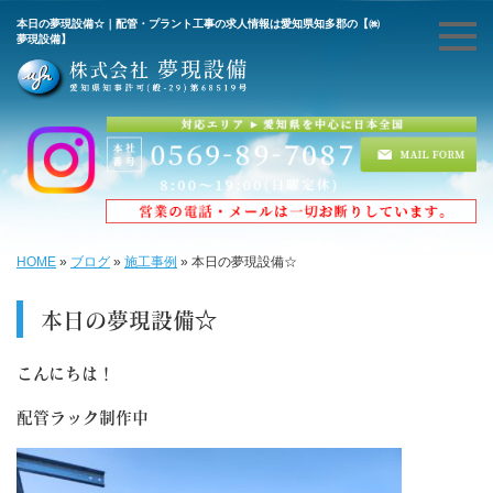
本日の夢現設備☆｜配管・プラント工事の求人情報は愛知県知多郡の【㈱
夢現設備】
HOME
»
ブログ
»
施工事例
»
本日の夢現設備☆
本日の夢現設備☆
こんにちは！
配管ラック制作中