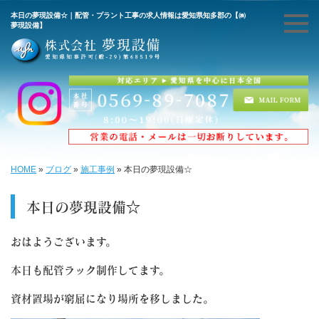
本日の夢現設備☆｜配管・プラント工事の求人情報は愛知県知多郡の【㈱
夢現設備】
HOME
»
ブログ
»
施工事例
»
本日の夢現設備☆
本日の夢現設備☆
おはようございます。
本日も配管ラック制作してます。
資材置場が窮屈になり場所を移しました。