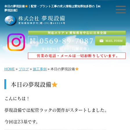
本日の夢現設備
｜配管・プラント工事の求人情報は愛知県知多郡の【㈱
夢現設備】
HOME
»
ブログ
»
施工事例
»
本日の夢現設備
本日の夢現設備
こんにちは！
夢現設備では配管ラックの製作がスタートしました。
今回は23基です。