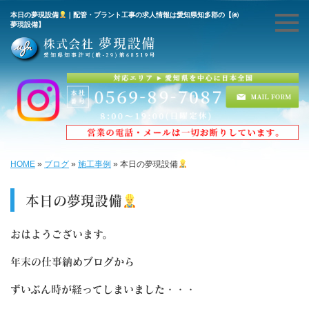
本日の夢現設備
｜配管・プラント工事の求人情報は愛知県知多郡の【㈱
夢現設備】
HOME
»
ブログ
»
施工事例
»
本日の夢現設備
本日の夢現設備
おはようございます。
年末の仕事納めブログから
ずいぶん時が経ってしまいました・・・